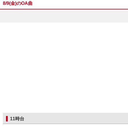
8/9(金)のOA曲
11時台