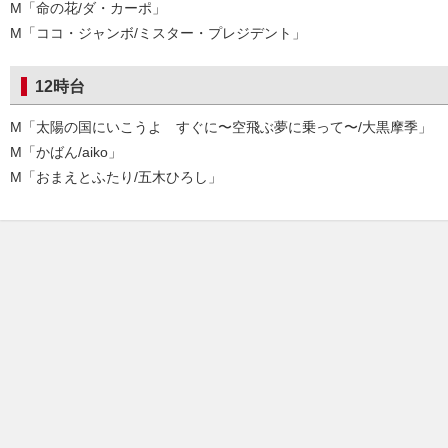
M「命の花/ダ・カーポ」
M「ココ・ジャンボ/ミスター・プレジデント」
12時台
M「太陽の国にいこうよ すぐに〜空飛ぶ夢に乗って〜/大黒摩季」
M「かばん/aiko」
M「おまえとふたり/五木ひろし」