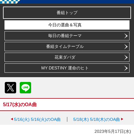
番組トップ
今日の選曲＆写真
毎日の番組テーマ
番組タイムテーブル
花束ダバダ
MY DESTINY 運命のヒト
X
LINE
5/17(水)のOA曲
5/16(火)
5/16(火)のOA曲
5/18(木)
5/18(木)のOA曲
2023年5月17日(水)