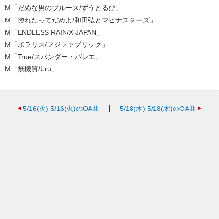
M「だめな男のブルース/ずうとるび」
M「惚れたってだめよ/和田弘とマヒナスターズ」
M「ENDLESS RAIN/X JAPAN」
M「ポラリス/フジファブリック」
M「True/スパンダー・バレエ」
M「無機質/Uru」
5/16(火)
5/16(火)のOA曲
5/18(木)
5/18(木)のOA曲