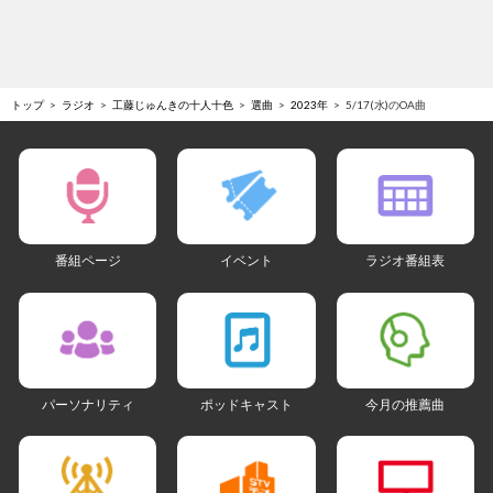
トップ
ラジオ
工藤じゅんきの十人十色
選曲
2023年
5/17(水)のOA曲
番組ページ
イベント
ラジオ番組表
パーソナリティ
ポッドキャスト
今月の推薦曲