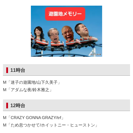
11時台
M「迷子の遊園地/山下久美子」
M「アダムな夜/鈴木雅之」
12時台
M「CRAZY GONNA GRAZY/trf」
M「ため息つかせて/ホイットニー・ヒューストン」