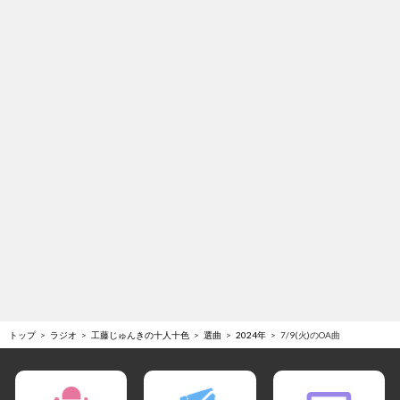
トップ
ラジオ
工藤じゅんきの十人十色
選曲
2024年
7/9(火)のOA曲