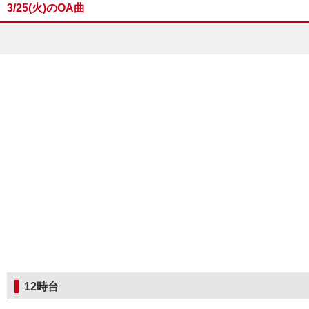
3/25(火)のOA曲
12時台