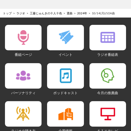
トップ
ラジオ
工藤じゅんきの十人十色
選曲
2024年
10/14(月)のOA曲
番組ページ
イベント
ラジオ番組表
パーソナリティ
ポッドキャスト
今月の推薦曲
ラジオの聴き方
企業情報
ＳＴＶテレビ