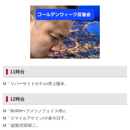
11時台
M「リバーサイドホテル/井上陽水」
12時台
M「BURN〜フメツノフェイス/B’z」
M「スマイルアゲイン/小泉今日子」
M「追憶/沢田研二」