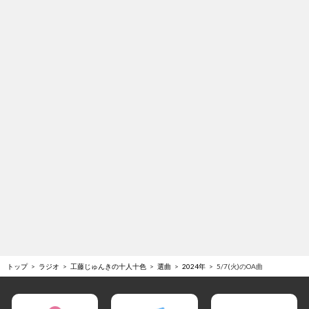
トップ
ラジオ
工藤じゅんきの十人十色
選曲
2024年
5/7(火)のOA曲