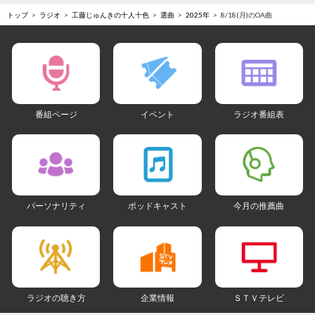
トップ
ラジオ
工藤じゅんきの十人十色
選曲
2025年
8/18(月)のOA曲
番組ページ
イベント
ラジオ番組表
パーソナリティ
ポッドキャスト
今月の推薦曲
ラジオの聴き方
企業情報
ＳＴＶテレビ