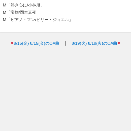
M「熱き心に/小林旭」
M「宝物/岡本真夜」
M「ピアノ・マン/ビリー・ジョエル」
8/15(金)
8/15(金)のOA曲
8/19(火)
8/19(火)のOA曲