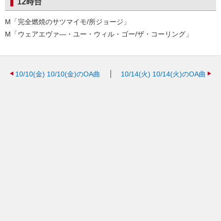
12時台
M「完全燃焼のサツマイモ/所ジョージ」
M「ウェアエヴァ—・ユー・ウィル・ゴー/ザ・コーリング」
10/10(金)
10/10(金)のOA曲
10/14(火)
10/14(火)のOA曲