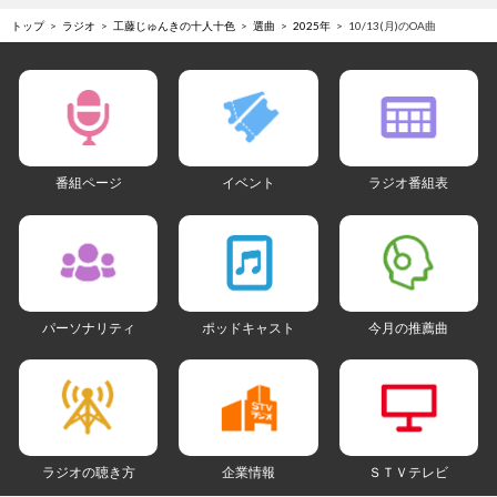
トップ
ラジオ
工藤じゅんきの十人十色
選曲
2025年
10/13(月)のOA曲
番組ページ
イベント
ラジオ番組表
パーソナリティ
ポッドキャスト
今月の推薦曲
ラジオの聴き方
企業情報
ＳＴＶテレビ