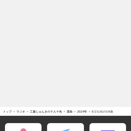
トップ
ラジオ
工藤じゅんきの十人十色
選曲
2024年
8/21(水)のOA曲