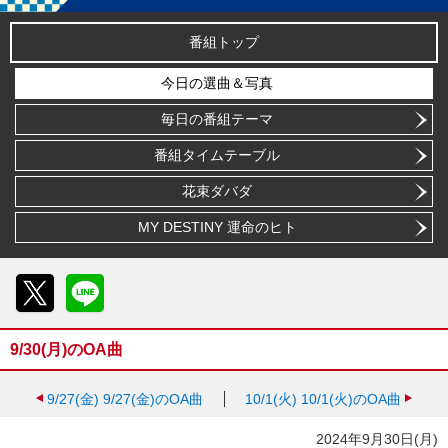
番組トップ
今日の選曲＆写真
毎日の番組テーマ
番組タイムテーブル
花束ダバダ
MY DESTINY 運命のヒト
X
LINE
9/30(月)のOA曲
9/27(金)
9/27(金)のOA曲
10/1(火)
10/1(火)のOA曲
2024年9月30日(月)