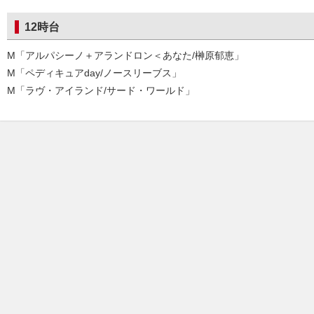
12時台
M「アルパシーノ＋アランドロン＜あなた/榊原郁恵」
M「ペディキュアday/ノースリーブス」
M「ラヴ・アイランド/サード・ワールド」