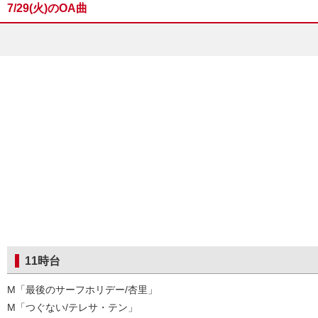
7/29(火)のOA曲
11時台
M「最後のサーフホリデー/杏里」
M「つぐない/テレサ・テン」