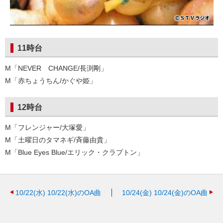
11時台
M「NEVER CHANGE/長渕剛」
M「赤ちょうちん/かぐや姫」
12時台
M「フレンジャー/大塚愛」
M「土曜日のタマネギ/斉藤由貴」
M「Blue Eyes Blue/エリック・クラプトン」
10/22(水)
10/22(水)のOA曲
10/24(金)
10/24(金)のOA曲