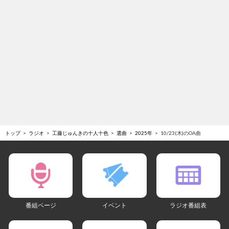
トップ
ラジオ
工藤じゅんきの十人十色
選曲
2025年
10/23(木)のOA曲
番組ページ
イベント
ラジオ番組表