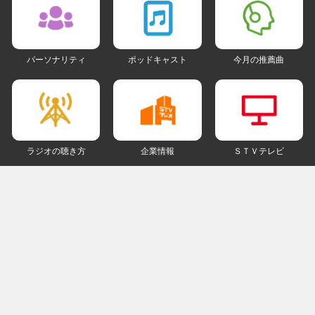
パーソナリティ
ポッドキャスト
今月の推薦曲
ラジオの聴き方
企業情報
ＳＴＶテレビ
ＳＮＳアカウント
my STV
会員ログイン
ご利用にあたって
個人情報について
著作権とリンクについて
ご意見・ご感想
ラジオサイトマップ
ＰＣ版