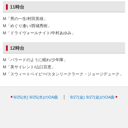
11時台
M「男の一生/村田英雄」
M「めぐり逢い/西城秀樹」
M「ドライヴォールナイト/中村あゆみ」
12時台
M「バラードのように眠れ/少年隊」
M「美サイレント/山口百恵」
M「スウィートベイビー/スタンリークラーク・ジョージデューク」
9/25(水)
9/25(水)のOA曲
9/27(金)
9/27(金)のOA曲