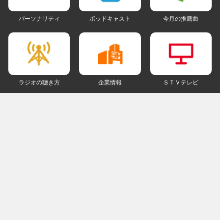
パーソナリティ
ポッドキャスト
今月の推薦曲
ラジオの聴き方
企業情報
ＳＴＶテレビ
ＳＮＳアカウント
my STV
会員ログイン
ご利用にあたって
個人情報について
著作権とリンクについて
ご意見・ご感想
ラジオサイトマップ
ＰＣ版
© The STVradio Broadcasting Co.,Ltd.