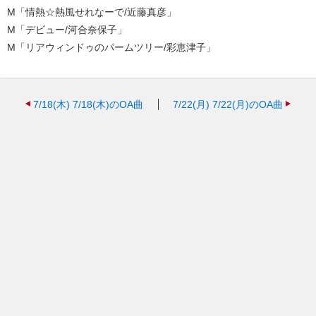
M「情熱☆熱風せれなーで/近藤真彦」
M「デビュー/河合奈保子」
M「リアウィンドゥのパームツリー/彩恵津子」
7/18(木)
7/18(木)のOA曲
7/22(月)
7/22(月)のOA曲