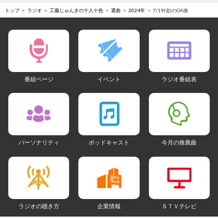
トップ
ラジオ
工藤じゅんきの十人十色
選曲
2024年
7/19(金)のOA曲
番組ページ
イベント
ラジオ番組表
パーソナリティ
ポッドキャスト
今月の推薦曲
ラジオの聴き方
企業情報
ＳＴＶテレビ