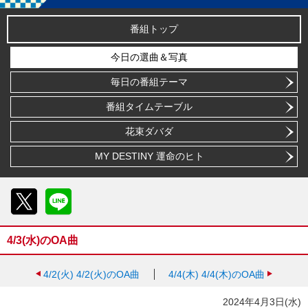
番組トップ
今日の選曲＆写真
毎日の番組テーマ
番組タイムテーブル
花束ダバダ
MY DESTINY 運命のヒト
X
LINE
4/3(水)のOA曲
4/2(火)
4/2(火)のOA曲
4/4(木)
4/4(木)のOA曲
2024年4月3日(水)