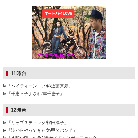
11時台
M「ハイティーン・ブギ/近藤真彦」
M「千恵っ子よされ/岸千恵子」
12時台
M「リップスティック/桜田淳子」
M「港からやってきた女/甲斐バンド」
M「水曜の朝、午前3時/サイモンとガーファンクル」