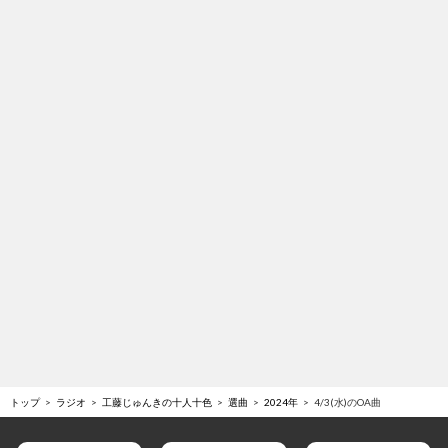
トップ
ラジオ
工藤じゅんきの十人十色
選曲
2024年
4/3(水)のOA曲