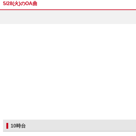
5/28(火)のOA曲
10時台