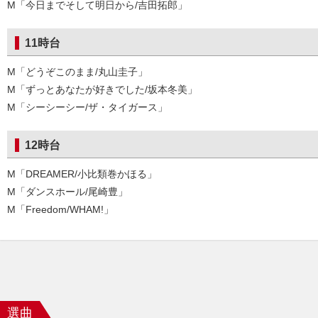
M「今日までそして明日から/吉田拓郎」
11時台
M「どうぞこのまま/丸山圭子」
M「ずっとあなたが好きでした/坂本冬美」
M「シーシーシー/ザ・タイガース」
12時台
M「DREAMER/小比類巻かほる」
M「ダンスホール/尾崎豊」
M「Freedom/WHAM!」
選曲