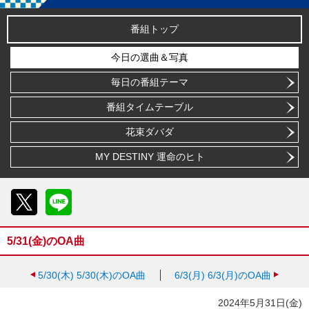
番組トップ
今日の選曲＆写真
毎日の番組テーマ
番組タイムテーブル
花束ダバダ
MY DESTINY 運命のヒト
X
LINE
5/31(金)のOA曲
5/30(木)
5/30(木)のOA曲
6/3(月)
6/3(月)のOA曲
2024年5月31日(金)