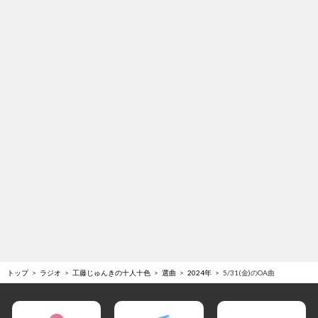
トップ
ラジオ
工藤じゅんきの十人十色
選曲
2024年
5/31(金)のOA曲