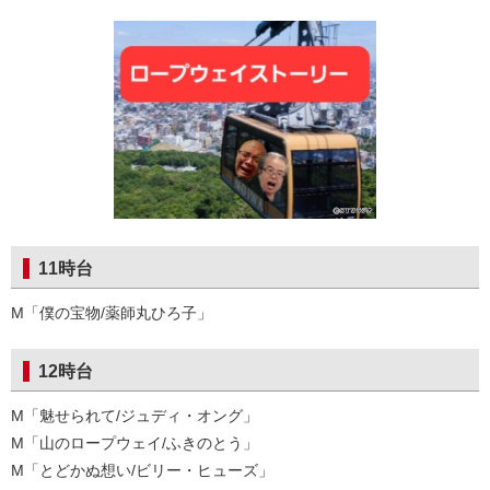
11時台
M「僕の宝物/薬師丸ひろ子」
12時台
M「魅せられて/ジュディ・オング」
M「山のロープウェイ/ふきのとう」
M「とどかぬ想い/ビリー・ヒューズ」