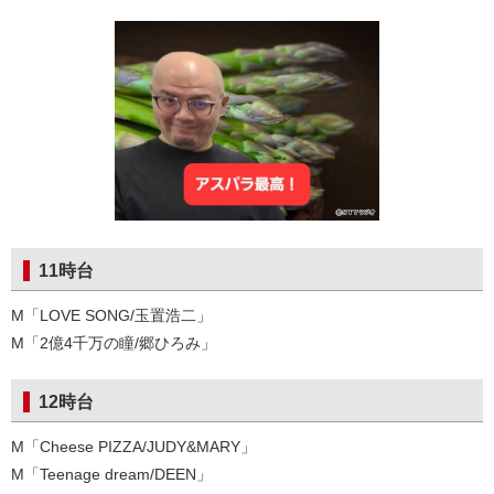
11時台
M「LOVE SONG/玉置浩二」
M「2億4千万の瞳/郷ひろみ」
12時台
M「Cheese PIZZA/JUDY&MARY」
M「Teenage dream/DEEN」