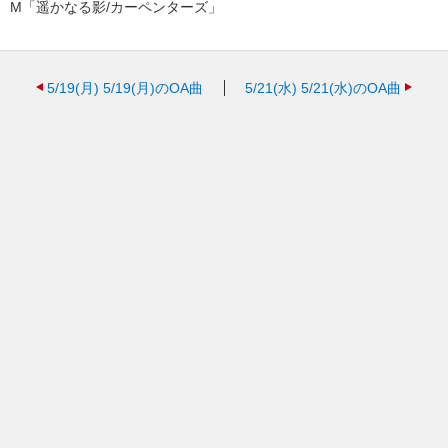
M「遥かなる影/カーペンターズ」
5/19(月)
5/19(月)のOA曲
5/21(水)
5/21(水)のOA曲