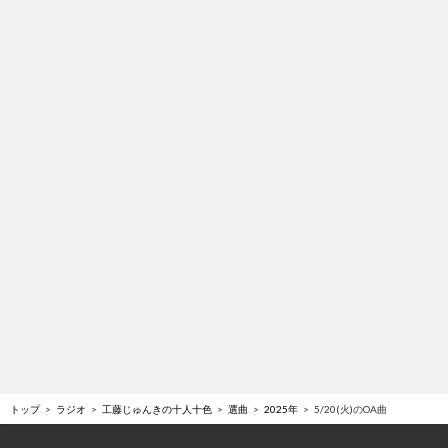
トップ
ラジオ
工藤じゅんきの十人十色
選曲
2025年
5/20(火)のOA曲