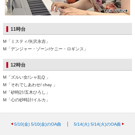
11時台
M「ミスティ/矢沢永吉」
M「デンジャー・ゾーン/ケニー・ロギンス」
12時台
M「ズルい女/シャ乱Q 」
M「それでしあわせ/ chay 」
M「砂時計/五木ひろし」
M「心の砂時計/イルカ」
5/10(金)
5/10(金)のOA曲
5/14(火)
5/14(火)のOA曲