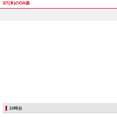
3/7(木)のOA曲
10時台