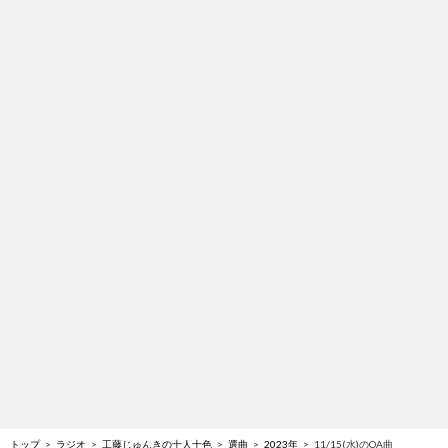
トップ
ラジオ
工藤じゅんきの十人十色
選曲
2023年
11/15(水)のOA曲