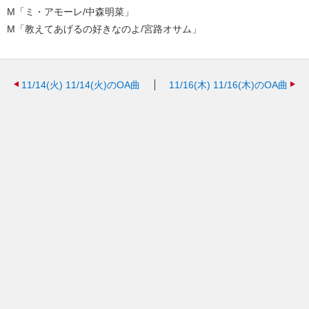
M「ミ・アモーレ/中森明菜」
M「教えてあげるの好きなのよ/宮路オサム」
11/14(火)
11/14(火)のOA曲
11/16(木)
11/16(木)のOA曲