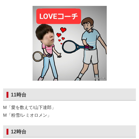
11時台
M「愛を数えて/山下達郎」
M「粉雪/レミオロメン」
12時台