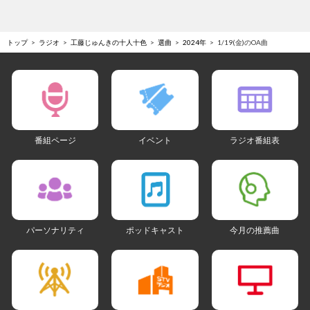
トップ
ラジオ
工藤じゅんきの十人十色
選曲
2024年
1/19(金)のOA曲
番組ページ
イベント
ラジオ番組表
パーソナリティ
ポッドキャスト
今月の推薦曲