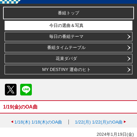
番組トップ
今日の選曲＆写真
毎日の番組テーマ
番組タイムテーブル
花束ダバダ
MY DESTINY 運命のヒト
X
LINE
1/19(金)のOA曲
1/18(木)
1/18(木)のOA曲
1/22(月)
1/22(月)のOA曲
2024年1月19日(金)