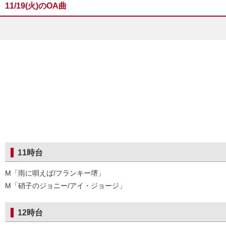
11/19(火)のOA曲
11時台
M「雨に唄えば/フランキー堺」
M「硝子のジョニー/アイ・ジョージ」
12時台