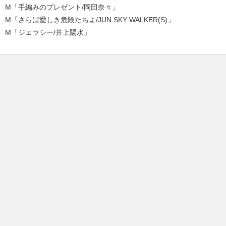
M「手編みのプレゼント/岡田奈々」
M「さらば愛しき危険たちよ/JUN SKY WALKER(S)」
M「ジェラシー/井上陽水」