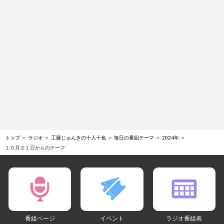
トップ
ラジオ
工藤じゅんきの十人十色
毎日の番組テーマ
2024年
１０月２１日からのテーマ
番組ページ
イベント
ラジオ番組表