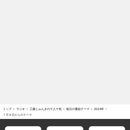
トップ
ラジオ
工藤じゅんきの十人十色
毎日の番組テーマ
2024年
７月８日からのテーマ