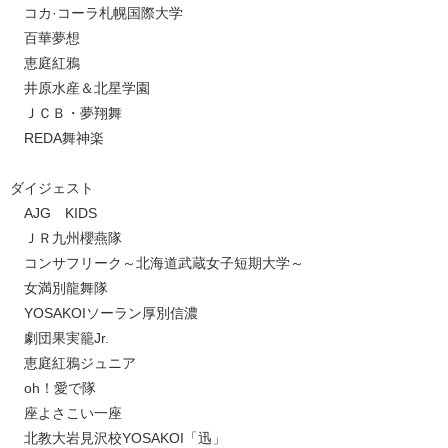
コカ·コーラ札幌国際大学
百華夢想
恵庭紅鴉
井原水産＆北星学園
ＪＣＢ・夢翔舞
REDA舞神楽
ダイジェスト
AJG KIDS
ＪＲ九州櫻燕隊
コンサフリーク～北海道武蔵女子短期大学～
女満別龍舞隊
YOSAKOIソーラン厚別信濃
劇団果実籠Jr.
恵庭紅鴉ジュニア
oh！愛で隊
座よさこい一座
北教大岩見沢校YOSAKOI「迅」