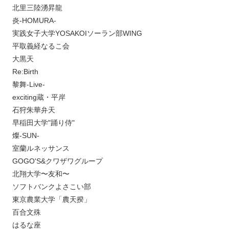
北里三陸湧昇龍
炎-HOMURA-
実践女子大学YOSAKOIソーラン部WING
平取義経なるこ会
大黒天
Re:Birth
黎舞-Live-
exciting蔵・平岸
石狩朱華弁天
早稲田大学"踊り侍"
燦-SUN-
室蘭ルネッサンス
GOGO'S&クワザワグループ
北翔大学〜友和〜
ソフトバンクよさこい部
東京農業大学「農天揆」
百合文殊
はるな座