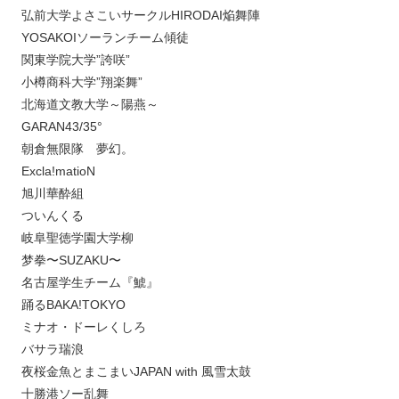
弘前大学よさこいサークルHIRODAI焔舞陣
YOSAKOIソーランチーム傾徒
関東学院大学”誇咲”
小樽商科大学”翔楽舞”
北海道文教大学～陽燕～
GARAN43/35°
朝倉無限隊 夢幻。
Excla!matioN
旭川華酔組
ついんくる
岐阜聖徳学園大学柳
梦拳〜SUZAKU〜
名古屋学生チーム『鯱』
踊るBAKA!TOKYO
ミナオ・ドーレくしろ
バサラ瑞浪
夜桜金魚とまこまいJAPAN with 風雪太鼓
十勝港ソー乱舞