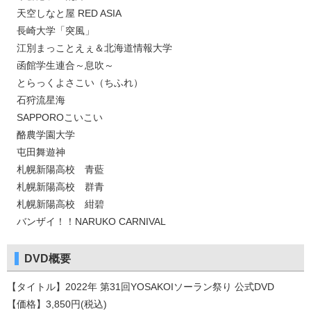
天空しなと屋 RED ASIA
長崎大学「突風」
江別まっことえぇ＆北海道情報大学
函館学生連合～息吹～
とらっくよさこい（ちふれ）
石狩流星海
SAPPOROこいこい
酪農学園大学
屯田舞遊神
札幌新陽高校 青藍
札幌新陽高校 群青
札幌新陽高校 紺碧
バンザイ！！NARUKO CARNIVAL
DVD概要
【タイトル】2022年 第31回YOSAKOIソーラン祭り 公式DVD
【価格】3,850円(税込)