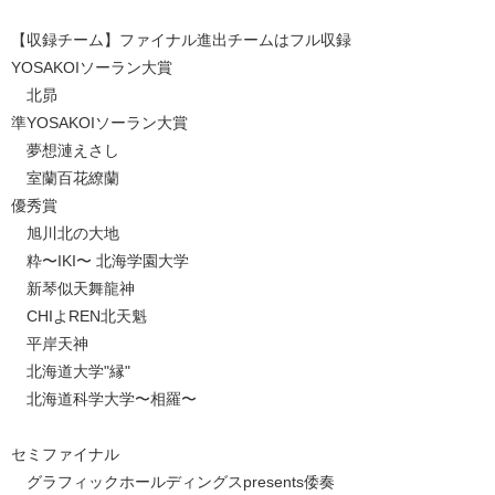
【収録チーム】ファイナル進出チームはフル収録
YOSAKOIソーラン大賞
北昴
準YOSAKOIソーラン大賞
夢想漣えさし
室蘭百花繚蘭
優秀賞
旭川北の大地
粋〜IKI〜 北海学園大学
新琴似天舞龍神
CHIよREN北天魁
平岸天神
北海道大学"縁"
北海道科学大学〜相羅〜
セミファイナル
グラフィックホールディングスpresents倭奏