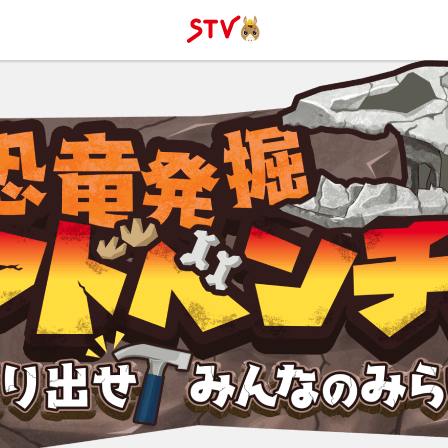
ＳＴＶ札
幌テレビ