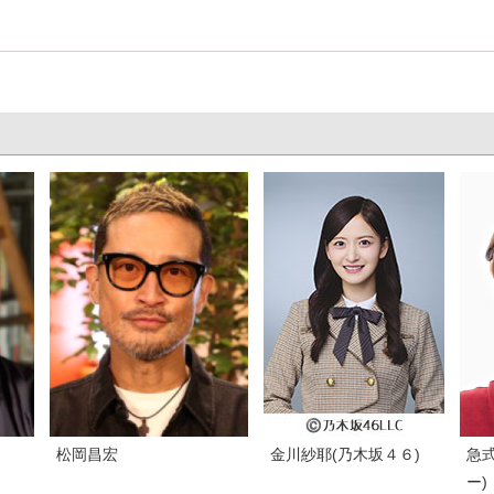
松岡昌宏
金川紗耶(乃木坂４６)
急式
ー)