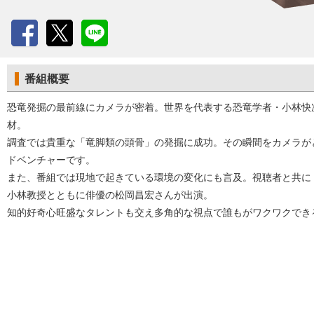
Facebook
X
LINE
番組概要
恐竜発掘の最前線にカメラが密着。世界を代表する恐竜学者・小林快
材。
調査では貴重な「竜脚類の頭骨」の発掘に成功。その瞬間をカメラが
ドベンチャーです。
また、番組では現地で起きている環境の変化にも言及。視聴者と共に
小林教授とともに俳優の松岡昌宏さんが出演。
知的好奇心旺盛なタレントも交え多角的な視点で誰もがワクワクでき