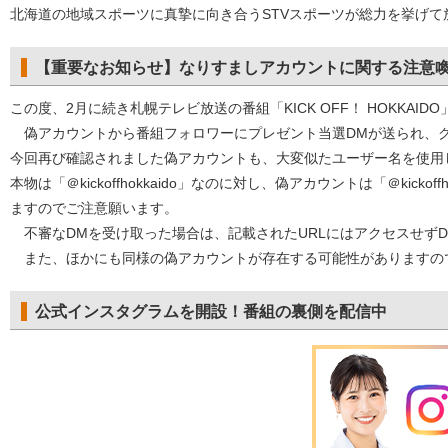
北海道の地域スポーツに真摯に向き合うSTVスポーツが総力を挙げて
【重要なお知らせ】なりすましアカウントに関する注意喚起の
この度、2月に続き札幌テレビ放送の番組「KICK OFF！ HOKKAID
偽アカウントから番組フォロワーにプレゼント当選DMが送られ、ク
今回再び確認されました偽アカウントも、大変似たユーザー名を使用
本物は「＠kickoffhokkaido」なのに対し、偽アカウントは「＠kic
ますのでご注意願います。
不審なDMを受け取った場合は、記載されたURLにはアクセスせず
また、ほかにも同様の偽アカウントが存在する可能性がありますの
公式インスタグラムを開設！番組の裏側を配信中