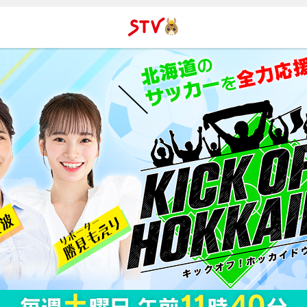
ＳＴＶ札
幌テレビ