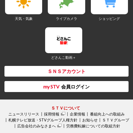
天気・気象
ライブカメラ
ショッピング
どさんこ動画＋
ＳＮＳアカウント
my STV
会員ログイン
ＳＴＶについて
ニュースリリース
採用情報
企業情報
番組向上への取組み
札幌テレビ放送・STVグループ人権方針
お知らせ
ＳＴＶグループ
広告会社のみなさまへ
労務費転嫁についての取組方針