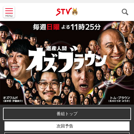
ＳＴＶ札
幌テレビ
番組トップ
次回予告