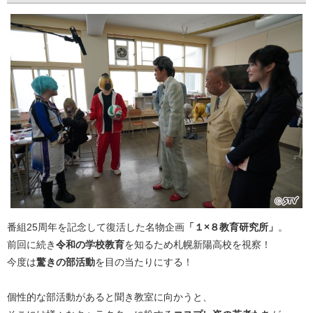
番組25周年を記念して復活した名物企画
「１×８教育研究所」
。
前回に続き
令和の学校教育
を知るため札幌新陽高校を視察！
今度は
驚きの部活動
を目の当たりにする！
個性的な部活動があると聞き教室に向かうと、