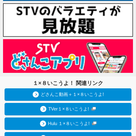
１×８いこうよ！ 関連リンク
どさんこ動画＋１×８いこうよ!
TVer１×８いこうよ!
Hulu １×８いこうよ!