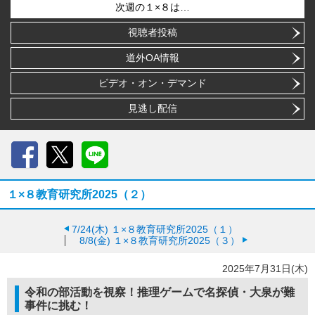
次週の１×８は…
視聴者投稿
道外OA情報
ビデオ・オン・デマンド
見逃し配信
Facebook
X
LINE
１×８教育研究所2025（２）
7/24(木)
１×８教育研究所2025（１）
8/8(金)
１×８教育研究所2025（３）
2025年7月31日(木)
令和の部活動を視察！推理ゲームで名探偵・大泉が難
事件に挑む！