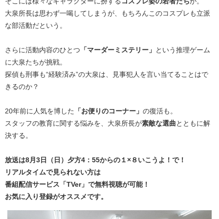
そこには様々なキャラクターに扮する
コスプレ姿の若者たち
が。
大泉所長は思わず一喝してしまうが、もちろんこのコスプレも立派
な部活動だという。
さらに活動内容のひとつ
「マーダーミステリー」
という推理ゲーム
に大泉たちが挑戦。
探偵も刑事も“経験済み”の大泉は、見事犯人を言い当てることはで
きるのか？
20年前に人気を博した
「お便りのコーナー」
の復活も。
スタッフの教育に関する悩みを、大泉所長が
素敵な選曲
とともに解
決する。
放送は8月3日（日）夕方4：55からの１×８いこうよ！で！
リアルタイムで見られない方は
番組配信サービス「TVer」で無料視聴が可能！
お気に入り登録がオススメです。