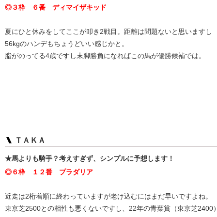
◎３枠 ６番 ディマイザキッド
夏にひと休みをしてここが叩き2戦目。距離は問題ないと思いますし
56kgのハンデもちょうどいい感じかと。
脂がのってる4歳ですし末脚勝負になればこの馬が優勝候補では。
ＴＡＫＡ
★馬よりも騎手？考えすぎず、シンプルに予想します！
◎６枠 １２番 プラダリア
近走は2桁着順に終わっていますが老け込むにはまだ早いですよね。
東京芝2500との相性も悪くないですし、22年の青葉賞（東京芝240