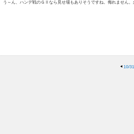
う～ん、ハンデ戦のＧⅡなら見せ場もありそうですね。侮れません。
10/3