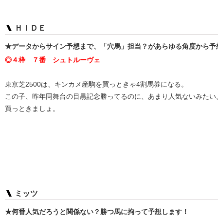
ＨＩＤＥ
★データからサイン予想まで、「穴馬」担当？があらゆる角度から予
◎４枠 ７番 シュトルーヴェ
東京芝2500は、キンカメ産駒を買っときゃ4割馬券になる。
この子、昨年同舞台の目黒記念勝ってるのに、あまり人気ないみたい
買っときましょ。
ミッツ
★何番人気だろうと関係ない？勝つ馬に拘って予想します！