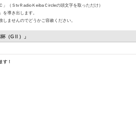
tvＲadioＫeibaＣircleの頭文字を取っただけ）
」を導き出します。
致しませんのでどうかご容赦ください。
国杯（GⅡ）」
ます！