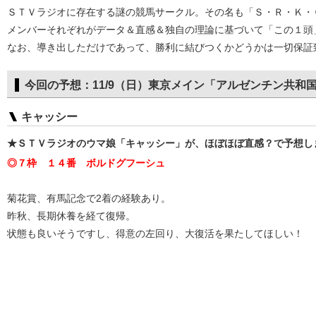
ＳＴＶラジオに存在する謎の競馬サークル。その名も「Ｓ・Ｒ・Ｋ・Ｃ」（Ｓ
メンバーそれぞれがデータ＆直感＆独自の理論に基づいて「この１頭
なお、導き出しただけであって、勝利に結びつくかどうかは一切保証
今回の予想：11/9（日）東京メイン「アルゼンチン共和
キャッシー
★ＳＴＶラジオのウマ娘「キャッシー」が、ほぼほぼ直感？で予想し
◎７枠 １４番 ボルドグフーシュ
菊花賞、有馬記念で2着の経験あり。
昨秋、長期休養を経て復帰。
状態も良いそうですし、得意の左回り、大復活を果たしてほしい！