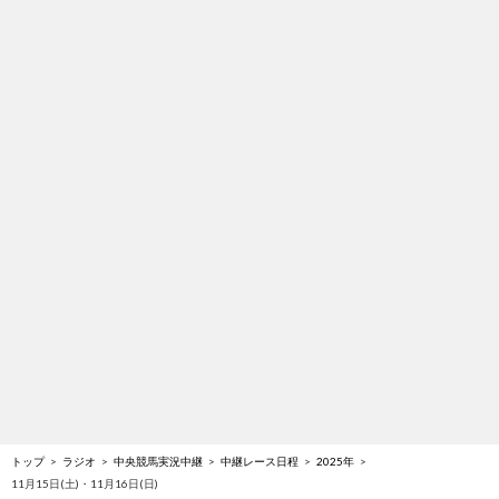
トップ
ラジオ
中央競馬実況中継
中継レース日程
2025年
11月15日(土)・11月16日(日)