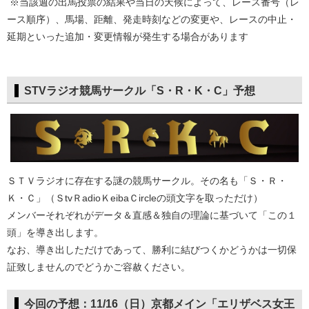
※当該週の出馬投票の結果や当日の天候によって、レース番号（レ
ース順序）、馬場、距離、発走時刻などの変更や、レースの中止・
延期といった追加・変更情報が発生する場合があります
STVラジオ競馬サークル「S・R・K・C」予想
ＳＴＶラジオに存在する謎の競馬サークル。その名も「Ｓ・Ｒ・
Ｋ・Ｃ」（ＳtvＲadioＫeibaＣircleの頭文字を取っただけ）
メンバーそれぞれがデータ＆直感＆独自の理論に基づいて「この１
頭」を導き出します。
なお、導き出しただけであって、勝利に結びつくかどうかは一切保
証致しませんのでどうかご容赦ください。
今回の予想：11/16（日）京都メイン「エリザベス女王