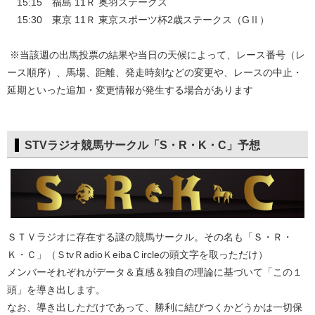
15:15 福島 11Ｒ 奥羽ステークス
15:30 東京 11Ｒ 東京スポーツ杯2歳ステークス（GⅡ）
※当該週の出馬投票の結果や当日の天候によって、レース番号（レ
ース順序）、馬場、距離、発走時刻などの変更や、レースの中止・
延期といった追加・変更情報が発生する場合があります
STVラジオ競馬サークル「S・R・K・C」予想
ＳＴＶラジオに存在する謎の競馬サークル。その名も「Ｓ・Ｒ・
Ｋ・Ｃ」（ＳtvＲadioＫeibaＣircleの頭文字を取っただけ）
メンバーそれぞれがデータ＆直感＆独自の理論に基づいて「この１
頭」を導き出します。
なお、導き出しただけであって、勝利に結びつくかどうかは一切保