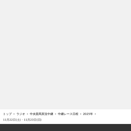
トップ
ラジオ
中央競馬実況中継
中継レース日程
2025年
11月22日(土)・11月23日(日)