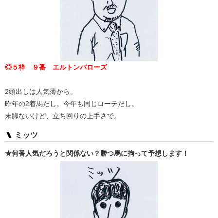
◎５枠 ９番 エルトンバローズ
2頭出しは人気薄から。
昨年の2着馬だし。今年も同じローテだし。
末脚ないけど、立ち回りの上手さで。
ミッツ
★何番人気だろうと関係ない？勝つ馬に拘って予想します！