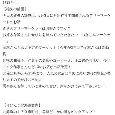
15時台
【雄矢の部屋】
今日の雄矢の部屋は、5月3日に月寒神社で開催されるフリーマーケ
ットのお話
皆さんフリーマーケットはお好きですか？
お好きな皆さんにぜひ足を運んでいただきたい「つきじんマーケッ
ト」
岡本さんも出店予定のマーケット！今年が3年目で岡本さんは皆勤
賞！
札幌の和菓子、洋菓子の名店やコーヒー店、ミニ畳のお店や、帯リ
メイク作家さんなど13のお店が出店予定！
開催は10時から15時まで、人気のお店は早めに売り切れの場合があ
りますのでぜひお早めに！
岡本さんも待っていますのでぜひ、声をかけてみて下さいねー！
【りびんぐ北海道案内】
北海道の１７９市町村、毎週どこかの街をピックアップ！