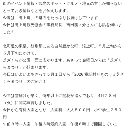
街のイベント情報・観光スポット・グルメ・地元の方しか知らない
とっておき情報などをお伝えします。
今週は「滝上町」の魅力をたっぷりお届けしています！
今日は滝上町観光協会の事務局長 吉田龍ノ介さんにお話を伺いま
した！
北海道の東部、紋別郡にある自然豊かな町、滝上町。５月上旬から
５月下旬にかけて、
芝ざくらが公園一面に広がります。あさって金曜日からは「芝ざく
らまつり」が始まります。
今日はいよいよあさって５月１日から「2026 童話村たきのうえ芝ざ
くらまつり」のご紹介！
今年は雪解けが早く、例年以上に開花が進んでおり、4月２８日
（火）に開花宣言しました。
今日から有料入園となり 入園料 大人５００円、小中学生２５０
円
午前８時～入園 午後５時最終入園 午後６時まで開園していま