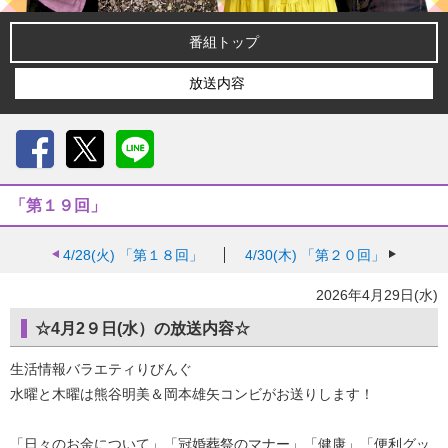
番組トップ
放送内容
Facebook
X
LINE
「第１９回」
4/28(火)
「第１８回」
4/30(木)
「第２０回」
2026年4月29日(水)
☆4月2９日(水）の放送内容☆
生活情報バラエティりびんぐ
水曜と木曜は熊谷明美＆岡本雄矢コンビがお送りします！
「日々のお金について」「冠婚葬祭のマナー」「健康」「便利グッ