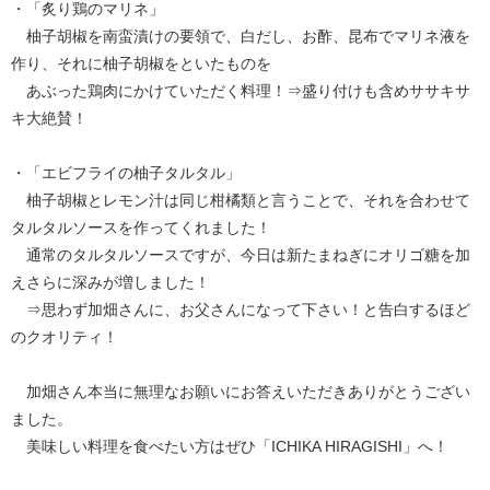
・「炙り鶏のマリネ」
柚子胡椒を南蛮漬けの要領で、白だし、お酢、昆布でマリネ液を
作り、それに柚子胡椒をといたものを
あぶった鶏肉にかけていただく料理！⇒盛り付けも含めササキサ
キ大絶賛！
・「エビフライの柚子タルタル」
柚子胡椒とレモン汁は同じ柑橘類と言うことで、それを合わせて
タルタルソースを作ってくれました！
通常のタルタルソースですが、今日は新たまねぎにオリゴ糖を加
えさらに深みが増しました！
⇒思わず加畑さんに、お父さんになって下さい！と告白するほど
のクオリティ！
加畑さん本当に無理なお願いにお答えいただきありがとうござい
ました。
美味しい料理を食べたい方はぜひ「ICHIKA HIRAGISHI」へ！