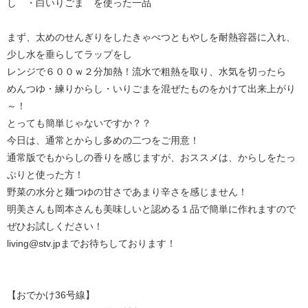
し ・白いりごま を使った一品
まず、太めのせんぎりをしたきゃべつともやしを耐熱容器に入れ、
少し水を垂らしてラップをし
レンジで６００ｗ２分加熱！流水で粗熱を取り、水気を切ったら
めんつゆ・練りからし・いりごまを混ぜたものをかけて出来上がり
～！
とっても簡単じゃないですか？？
今日は、通常とからし多めの二つをご用意！
通常版でもからしの香りを感じますが、おススメは、からしをたっ
ぷりと使った方！
野菜の水分と麺つゆの甘さであまり辛さを感じません！
明美さんも岡本さんも美味しいと認める１品で簡単に作れますので
ぜひお試しください！
living@stv.jpまでお待ちしております！
【おでかけ36号線】