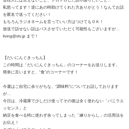
普段人には言えないこと、ドロドロした話や謝りたいこと…
私怒ってます！逆にあの時助けてくれた方ありがとう！なんてお話
を匿名で送ってください！
もちろんラジオネームを言っていい方はつけてもＯＫ！
放送で話せない話はパスさせていただく可能性もございますが…
living@stv.jp まで！
【だいにんぐきっちん】
この時間は「だいにんぐきっちん」のコーナーをお送りします。
簡単に言いますと、“食”のコーナーです！
今週はご自宅に余りがちな、“調味料”についてお話しております
が…
今日は、冷蔵庫で少しだけ使ってその後は全く使わない「バニラエ
ッセンス」と
納豆を食べる時に使わず余ってしまった「練りからし」の活用法を
お伝え！