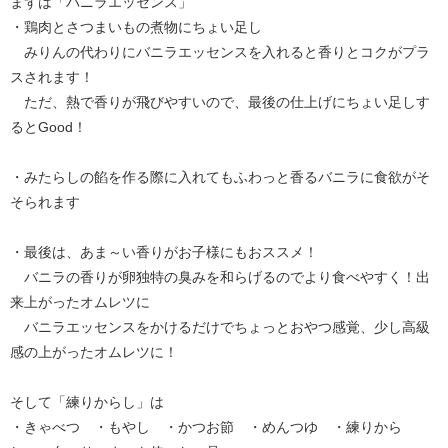
まずは「バニラエッセンス」
・鶏肉とさつまいもの煮物にちょい足し
みりんの代わりにバニラエッセンスを入れると香りとコクがプラ
スされます！
ただ、熱で香りが飛びやすいので、最後の仕上げにちょい足しす
るとGood！
・みたらしの餡を作る際に入れてもふわっと香るバニラに食欲がそ
そられます
・最後は、あま～い香りがお子様にもおススメ！
バニラの香りが卵独特の臭みを和らげるのでより食べやすく！出
来上がったオムレツに
バニラエッセンスをかけるだけでちょっとおやつ感覚、少し高級
感の上がったオムレツに！
そして「練りからし」は
・きゃべつ ・もやし ・かつお節 ・めんつゆ ・練りから