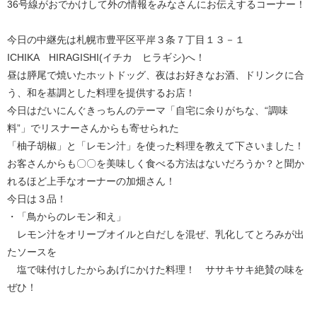
36号線がおでかけして外の情報をみなさんにお伝えするコーナー！
今日の中継先は札幌市豊平区平岸３条７丁目１３－１
ICHIKA HIRAGISHI(イチカ ヒラギシ)へ！
昼は膵尾で焼いたホットドッグ、夜はお好きなお酒、ドリンクに合
う、和を基調とした料理を提供するお店！
今日はだいにんぐきっちんのテーマ「自宅に余りがちな、“調味
料”」でリスナーさんからも寄せられた
「柚子胡椒」と「レモン汁」を使った料理を教えて下さいました！
お客さんからも〇〇を美味しく食べる方法はないだろうか？と聞か
れるほど上手なオーナーの加畑さん！
今日は３品！
・「鳥からのレモン和え」
レモン汁をオリーブオイルと白だしを混ぜ、乳化してとろみが出
たソースを
塩で味付けしたからあげにかけた料理！ ササキサキ絶賛の味を
ぜひ！