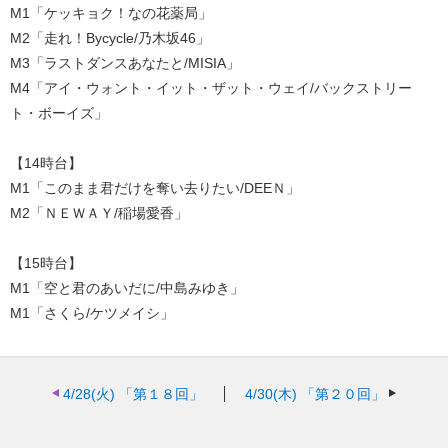
M1「ケッキョク！なの花薬局」
M2「走れ！Bycycle/乃木坂46」
M3「ラストダンスあなたと/MISIA」
M4「アイ・ウォント・イット・ザット・ウェイ/バックストリー
ト・ボーイズ」
【14時台】
M1「このまま君だけを奪い去りたい/DEEＮ」
M2「ＮＥＷＡＹ/稲場愛香」
【15時台】
M1「空と君のあいだに/中島みゆき」
M1「さくら/ケツメイシ」
4/28(火)
「第１８回」
4/30(木)
「第２０回」