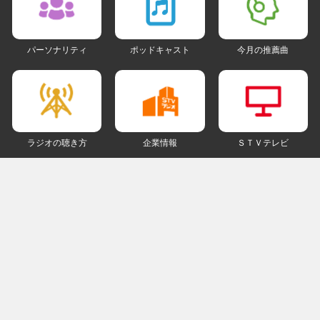
パーソナリティ
ポッドキャスト
今月の推薦曲
ラジオの聴き方
企業情報
ＳＴＶテレビ
ＳＮＳアカウント
my STV
会員ログイン
ご利用にあたって
個人情報について
著作権とリンクについて
ご意見・ご感想
ラジオサイトマップ
ＰＣ版