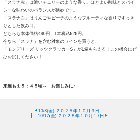
「スラナ赤」は濃いチェリーのような香り。ほどよい酸味とスパイ
シーな味わいのバランスが絶妙です。
「スラナ白」はりんごやピーチのようなフルーティな香りですっき
りとした飲み口。
どちらも本体価格480円、1本税込528円。
今なら「スラナ」を含む対象のワインを買うと、
「モンデリーズ リッツクラッカーS」が1箱もらえる！この機会にぜ
ひお試しください！
来週も１５：４５頃～ お楽しみに♪
10/3(金)
２０２５年１０月３日
10/17(金)
２０２５年１０月１7日