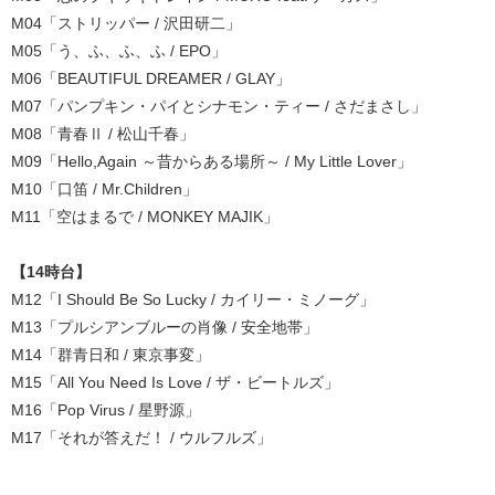
M04「ストリッパー
/ 沢田研二
」
M05「う、ふ、ふ、ふ / EPO」
M06「BEAUTIFUL DREAMER
/ GLAY」
M07「パンプキン・パイとシナモン・ティー
/ さだまさし」
M08「青春Ⅱ
/ 松山千春」
M09「Hello,Again ～昔からある場所～
/ My Little Lover」
M10「口笛 / Mr.Children」
M11「空はまるで / MONKEY MAJIK」
【14時台】
M12「I Should Be So Lucky
/ カイリー・ミノーグ」
M13「プルシアンブルーの肖像
/ 安全地帯」
M14「群青日和
/ 東京事変」
M15「All You Need Is Love
/ ザ・ビートルズ」
M16「Pop Virus / 星野源」
M17「それが答えだ！
/ ウルフルズ」