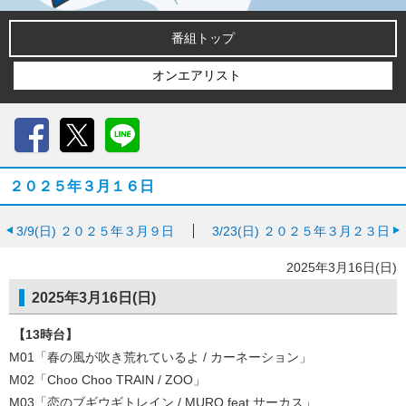
番組トップ
オンエアリスト
Facebook
X
LINE
２０２５年３月１６日
3/9(日)
２０２５年３月９日
3/23(日)
２０２５年３月２３日
2025年3月16日(日)
2025年3月16日(日)
【13時台】
M01「春の風が吹き荒れているよ
/ カーネーション」
M02「Choo Choo TRAIN
/ ZOO」
M03「恋のブギウギトレイン / MURO feat.サーカス
」