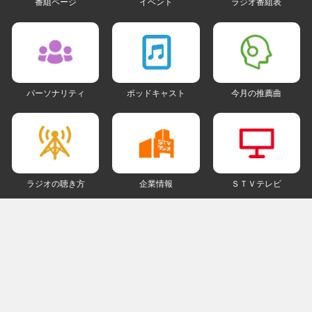
番組ページ
イベント
ラジオ番組表
パーソナリティ
ポッドキャスト
今月の推薦曲
ラジオの聴き方
企業情報
ＳＴＶテレビ
ＳＮＳアカウント
my STV
会員ログイン
ご利用にあたって
個人情報について
著作権とリンクについて