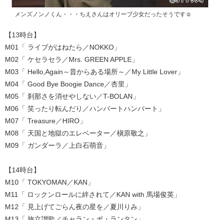
メンズノンノくん・・・ちえさんはオリーブ少女だったそうです☺
【13時台】
M01「 ライブがはねたら／NOKKO」
M02「 ケセラセラ／Mrs. GREEN APPLE」
M03「 Hello,Again～昔からある場所～／My Little Lover」
M04「 Good Bye Boogie Dance／杏里」
M05「 刹那さを消せやしない／T-BOLAN」
M06「 笑ったり転んだり／ハンバートハンバート」
M07「 Treasure／HIRO」
M08「 天国と地獄のエレベーター／槇原敬之」
M09「 ガンダーラ／上白石萌音」
【14時台】
M10「 TOKYOMAN／KAN」
M11「 ロックンロールに絆されて／KAN with 馬場俊英」
M12「 見上げてごらん夜の星を／夏川りみ」
M13「 旅立讃歌／チャラン・ポ・ランタン」