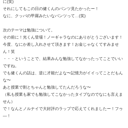
に(笑)
それにしてもこの日の健くんのパンツ見たかったー！
なに、クッパの甲羅みたいなパンツって…(笑)
次のテーマは勉強について。
その前に！光くん登場！ノーギャラなのにありがとうございます！
今度、なにか差し入れさせて頂きます！お金じゃなくてすみませ
ん！笑
・・・ということで、結果みんな勉強してなかったってことでいい
ですね。
でも健くんの話は、逆に才能だよな〜記憶力がイイってことだもん
な〜
あと授業で割とちゃんと勉強してたんだろうな〜
（私も授業も家でも勉強してこなかったタイプなのでなにも言えま
せん）
で！なんとノルナイで大好評のラップで応えてくれましたー！フゥ
—！