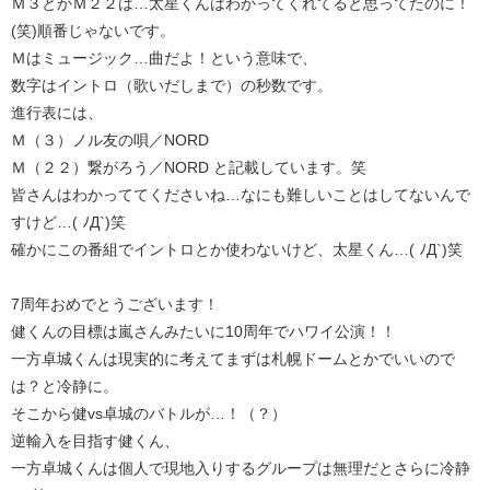
Ｍ３とかＭ２２は…太星くんはわかってくれてると思ってたのに！
(笑)順番じゃないです。
Ｍはミュージック…曲だよ！という意味で、
数字はイントロ（歌いだしまで）の秒数です。
進行表には、
Ｍ（３）ノル友の唄／NORD
Ｍ（２２）繋がろう／NORD と記載しています。笑
皆さんはわかっててくださいね…なにも難しいことはしてないんで
すけど…( ﾉД`)笑
確かにこの番組でイントロとか使わないけど、太星くん…( ﾉД`)笑
7周年おめでとうございます！
健くんの目標は嵐さんみたいに10周年でハワイ公演！！
一方卓城くんは現実的に考えてまずは札幌ドームとかでいいので
は？と冷静に。
そこから健vs卓城のバトルが…！（？）
逆輸入を目指す健くん、
一方卓城くんは個人で現地入りするグループは無理だとさらに冷静