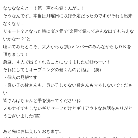
ななななんとー！第一声から健くんが…！
そうなんです。本当は月曜日に収録予定だったのですがそれも出来
なくなり…
リモート？となった時にダメ元で”楽屋で録ってみんな出てもらえな
いかな〜？”と
聴いてみたところ、大人からも(笑)メンバーのみんなからもＯＫを
頂きまして！
急遽、４人で出てくれることになりました◎◎わーい！
それにしてもオープニングの健くんのお話は…(笑)
・個人の見解です
・良い子の皆さんも、良い子じゃない皆さんもマネしないでくださ
い
皆さんはちゃんと手を洗ってくださいね…
ノルナイでもしないギリセーフだけどギリアウトなお話をありがと
うございました(笑)
あと先にお伝えしておきます。