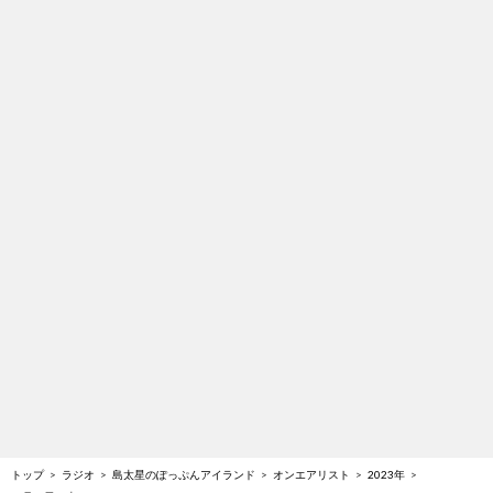
トップ
ラジオ
島太星のぽっぷんアイランド
オンエアリスト
2023年