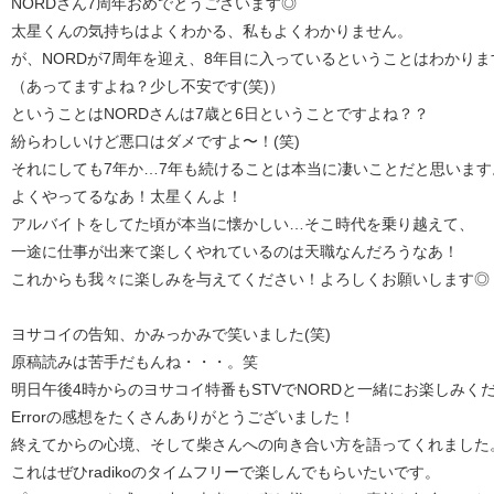
NORDさん7周年おめでとうございます◎
太星くんの気持ちはよくわかる、私もよくわかりません。
が、NORDが7周年を迎え、8年目に入っているということはわかりま
（あってますよね？少し不安です(笑)）
ということはNORDさんは7歳と6日ということですよね？？
紛らわしいけど悪口はダメですよ〜！(笑)
それにしても7年か…7年も続けることは本当に凄いことだと思います
よくやってるなあ！太星くんよ！
アルバイトをしてた頃が本当に懐かしい…そこ時代を乗り越えて、
一途に仕事が出来て楽しくやれているのは天職なんだろうなあ！
これからも我々に楽しみを与えてください！よろしくお願いします◎
ヨサコイの告知、かみっかみで笑いました(笑)
原稿読みは苦手だもんね・・・。笑
明日午後4時からのヨサコイ特番もSTVでNORDと一緒にお楽しみく
Errorの感想をたくさんありがとうございました！
終えてからの心境、そして柴さんへの向き合い方を語ってくれました
これはぜひradikoのタイムフリーで楽しんでもらいたいです。