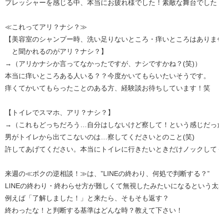
プレッシャーを感じる中、本当にお疲れ様でした！素敵な舞台でした
≪これってアリ？ナシ？≫
【美容室のシャンプー時、洗い足りないところ・痒いところはありま
と聞かれるのがアリ？ナシ？】
→（アリかナシか言ってなかったですが、ナシですかね？(笑)）
本当に痒いところある人いる？？今度かいてもらいたいそうです。
痒くてかいてもらったことのある方、経験談お待ちしています！笑
【トイレでスマホ、アリ？ナシ？】
→（これもどっちだろう…自分はしないけど察して！という感じだっ
男がトイレから出てこないのは…察してくださいとのこと(笑)
許してあげてください。本当にトイレに行きたいときだけノックして
来週の≪ボクの逆相談！≫は、”LINEの終わり、何処で判断する？”
LINEの終わり・終わらせ方が難しくて無視したみたいになるという
例えば「了解しました！」と来たら、そもそも返す？
終わったな！と判断する基準はどんな時？教えて下さい！