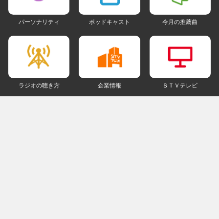
パーソナリティ
ポッドキャスト
今月の推薦曲
ラジオの聴き方
企業情報
ＳＴＶテレビ
ＳＮＳアカウント
my STV
会員ログイン
ご利用にあたって
個人情報について
著作権とリンクについて
ご意見・ご感想
ラジオサイトマップ
ＰＣ版
© The STVradio Broadcasting Co.,Ltd.