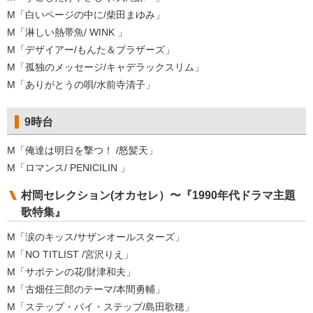
M「白いページの中に/柴田まゆみ」
M「淋しい熱帯魚/ WINK 」
M「デザイアー/もんた＆ブラザーズ」
M「孤独のメッセージ/キャデラックスリム」
M「ありがとうの唄/水前寺清子」
9時台
M「俺達は明日を撃つ！ /怒髪天」
M「ロマンス/ PENICILIN 」
村岡セレクション(オカセレ）〜『1990年代ドラマ主題
歌特集』
M「涙のキッス/サザンオールスターズ」
M「NO TITLIST /宮沢りえ」
M「サボテンの花/財津和夫」
M「古畑任三郎のテーマ/本間勇輔」
M「ステップ・バイ・ステップ/島田歌穂」