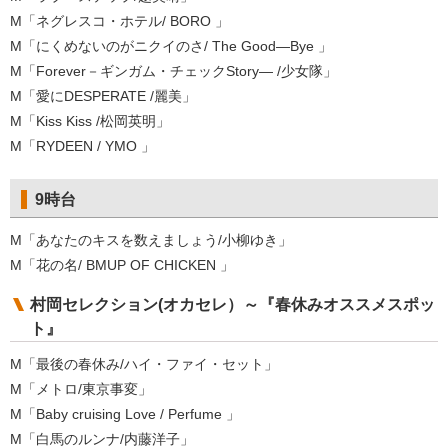
M「ネグレスコ・ホテル/ BORO 」
M「にくめないのがニクイのさ/ The Good—Bye 」
M「Forever－ギンガム・チェックStory— /少女隊」
M「愛にDESPERATE /麗美」
M「Kiss Kiss /松岡英明」
M「RYDEEN / YMO 」
9時台
M「あなたのキスを数えましょう/小柳ゆき」
M「花の名/ BMUP OF CHICKEN 」
村岡セレクション(オカセレ）～『春休みオススメスポッ
ト』
M「最後の春休み/ハイ・ファイ・セット」
M「メトロ/東京事変」
M「Baby cruising Love / Perfume 」
M「白馬のルンナ/内藤洋子」