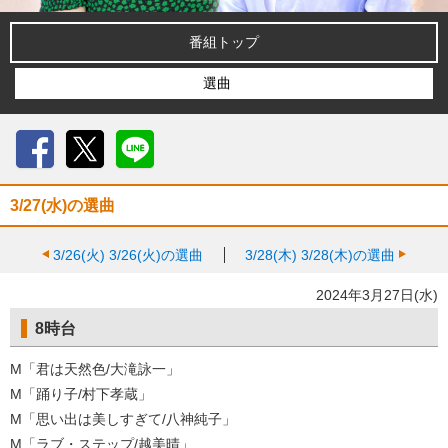
番組トップ
選曲
Facebook
X
LINE
3/27(水)の選曲
3/26(火)
3/26(火)の選曲
3/28(木)
3/28(木)の選曲
2024年3月27日(水)
8時台
M「君は天然色/大滝詠一」
M「踊り子/村下孝蔵」
M「思い出は美しすぎて/八神純子」
M「ラブ・ステップ/越美晴」