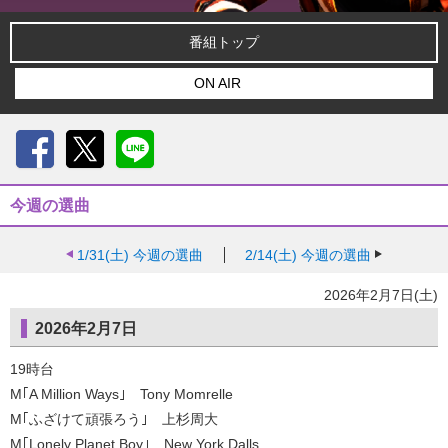
番組トップ
ON AIR
Facebook
X
LINE
今週の選曲
1/31(土)
今週の選曲
2/14(土)
今週の選曲
2026年2月7日(土)
2026年2月7日
19時台
M｢A Million Ways｣ Tony Momrelle
M｢ふざけて頑張ろう｣ 上杉周大
M｢Lonely Planet Boy｣ New York Dalls