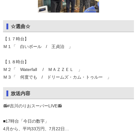
☆選曲☆
【１７時台】
Ｍ１「 白いボール / 王貞治 」
【１８時台】
Ｍ２「 Waterfall / ＭＡＺＺＥＬ 」
Ｍ３「 何度でも / ドリームズ・カム・トゥルー 」
放送内容
📻#吉川のりおスーパーLIVE📻
■17時台「今日の数字」
4月から、平均33万円、7月22日…