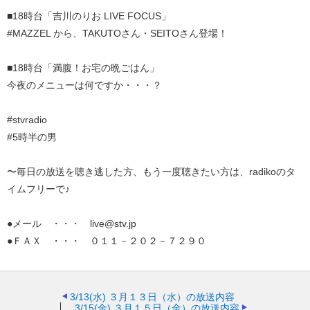
■18時台「吉川のりお LIVE FOCUS」
#MAZZEL から、TAKUTOさん・SEITOさん登場！
■18時台「満腹！お宅の晩ごはん」
今夜のメニューは何ですか・・・？
#stvradio
#5時半の男
〜毎日の放送を聴き逃した方、もう一度聴きたい方は、radikoのタ
イムフリーで♪
●メール ・・・ live@stv.jp
●ＦＡＸ ・・・ ０１１－２０２－７２９０
3/13(水)
３月１３日（水）の放送内容
3/15(金)
３月１５日（金）の放送内容