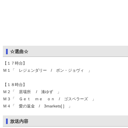
☆選曲☆
【１７時台】
Ｍ１「 レジェンダリー / ボン・ジョヴィ 」
【１８時台】
Ｍ２「 居場所 / 湊ゆず 」
Ｍ３「 Ｇｅｔ ｍｅ ｏｎ / ゴスペラーズ 」
Ｍ４「 愛の返金 / 3markets[ ] 」
放送内容