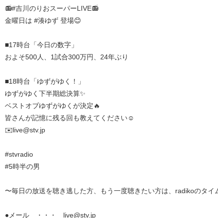
📻#吉川のりおスーパーLIVE📻
金曜日は #湊ゆず 登場😊
■17時台「今日の数字」
およそ500人、1試合300万円、24年ぶり
■18時台「ゆずがゆく！」
ゆずがゆく下半期総決算✨
ベストオブゆずがゆくが決定🔥
皆さんが記憶に残る回も教えてください☺️
✉️live@stv.jp
#stvradio
#5時半の男
〜毎日の放送を聴き逃した方、もう一度聴きたい方は、radikoのタイ
●メール ・・・ live@stv.jp