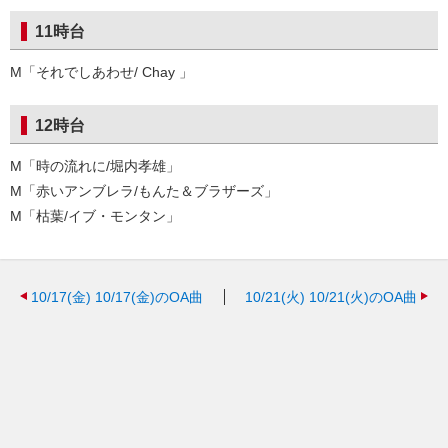
11時台
M「それでしあわせ/ Chay 」
12時台
M「時の流れに/堀内孝雄」
M「赤いアンブレラ/もんた＆ブラザーズ」
M「枯葉/イブ・モンタン」
10/17(金)
10/17(金)のOA曲
10/21(火)
10/21(火)のOA曲