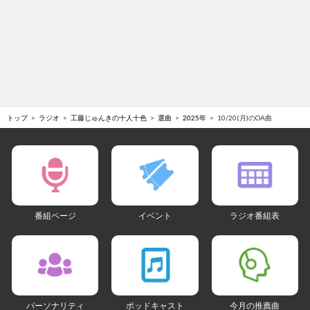
トップ
ラジオ
工藤じゅんきの十人十色
選曲
2025年
10/20(月)のOA曲
番組ページ
イベント
ラジオ番組表
パーソナリティ
ポッドキャスト
今月の推薦曲