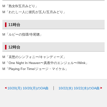
M「熟女B/五月みどり」
M「わたし一人に彼氏が五人/五月みどり」
11時台
M「ルビーの指環/寺尾聰」
12時台
M「哀愁のシンフォニー/キャンディーズ」
M「One Night In Heaven〜真夜中のエンジェル〜/Wink」
M「Playing For Time/ジョージ・マイケル」
10/20(月)
10/20(月)のOA曲
10/22(水)
10/22(水)のOA曲