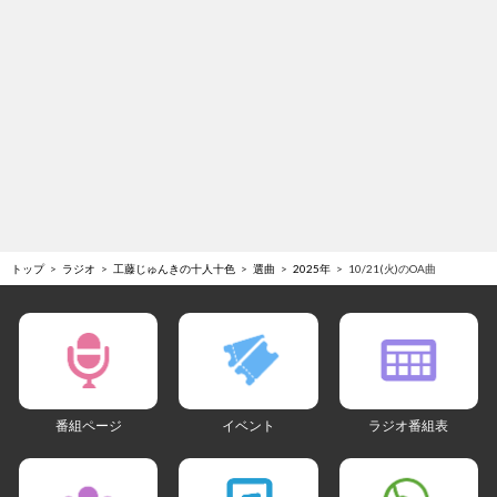
トップ
ラジオ
工藤じゅんきの十人十色
選曲
2025年
10/21(火)のOA曲
番組ページ
イベント
ラジオ番組表