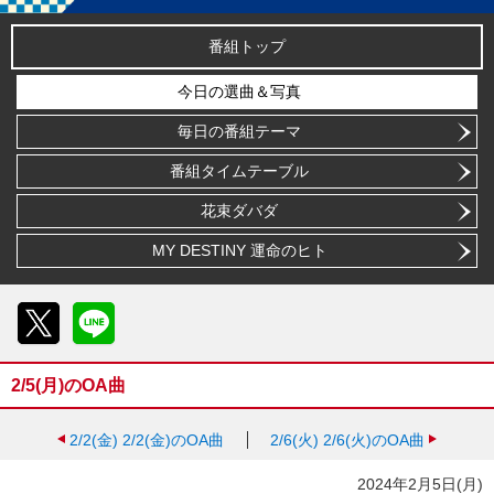
番組トップ
今日の選曲＆写真
毎日の番組テーマ
番組タイムテーブル
花束ダバダ
MY DESTINY 運命のヒト
X
LINE
2/5(月)のOA曲
2/2(金)
2/2(金)のOA曲
2/6(火)
2/6(火)のOA曲
2024年2月5日(月)