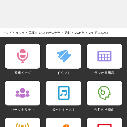
トップ
ラジオ
工藤じゅんきの十人十色
選曲
2024年
2/5(月)のOA曲
番組ページ
イベント
ラジオ番組表
パーソナリティ
ポッドキャスト
今月の推薦曲