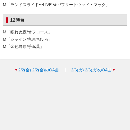
M「ランドスライド〜LIVE Ver./フリートウッド・マック」
12時台
M「眠れぬ夜/オフコース」
M「シャイン/鬼束ちひろ」
M「金色野原/手嶌葵」
2/2(金)
2/2(金)のOA曲
2/6(火)
2/6(火)のOA曲