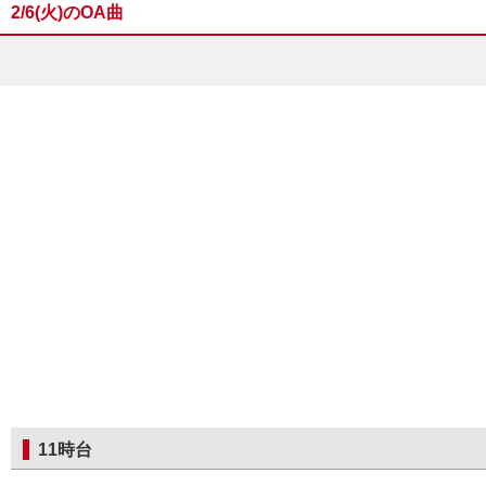
2/6(火)のOA曲
11時台