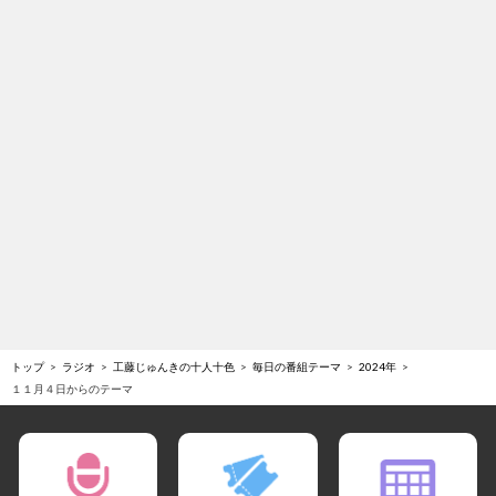
トップ
ラジオ
工藤じゅんきの十人十色
毎日の番組テーマ
2024年
１１月４日からのテーマ